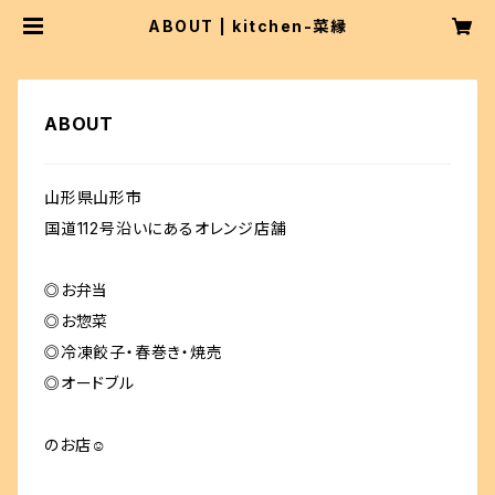
ABOUT | kitchen-菜縁
ABOUT
山形県山形市
国道112号沿いにあるオレンジ店舗
◎お弁当
◎お惣菜
◎冷凍餃子・春巻き・焼売
◎オードブル
のお店☺︎